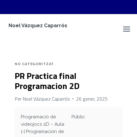
Vés
Noel Vázquez Caparrós
al
Espai Personal
contingut
NO CATEGORITZAT
PR Practica final
Programacion 2D
Per
Noel Vázquez Caparrós
26 gener, 2025
Programació de
Públic
videojocs 2D – Aula
1 | Programación de