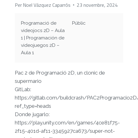
Per
Noel Vázquez Caparrós
23 novembre, 2024
Programació de
Públic
videojocs 2D – Aula
1 | Programación de
videojuegos 2D –
Aula 1
Pac 2 de Programació 2D, un clonic de
supermario
GitLab:
https://gitlab.com/buildcrash/PAC2Programacio2D
ref_type=heads
Donde jugarlo:
https://play.unity.com/en/games/4ce81f75-
2f15-401d-af11-3345927ca673/super-not-