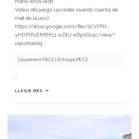
mario-bros/edit
Video del juego (acceder usando cuenta de
mail de la uoc):
https://drive.google.com/file/d/1YPH-
yHDPIPvEMBP11-eZihJ-eBpKSI4c/view?
usp=sharing
Lliurament PAC2 | Entrega PEC2
…
PAC
LLEGIR MÉS
2