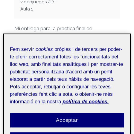
videojuegos 2D –
Aula 1
Mi entrega para la practica final de
programacion 2D
Un plataformas 2D donde escapas de
Fem servir
cookies
pròpies i de tercers per poder-
fantasmas
te oferir correctament totes les funcionalitats del
si hay mas entradas como esta, es porque el
lloc web, amb finalitats analítiques i per mostrar-te
campus me daba error y no me aparecia
publicitat personalitzada d'acord amb un perfil
publicado,…
elaborat a partir dels teus hàbits de navegació.
Pots acceptar, rebutjar o configurar les teves
PR
LLEGIR MÉS
preferències fent clic a sota, o obtenir-ne més
PRACTICA
informació en la nostra
política de cookies.
FINAL
PROGRAMACION
2D
Acceptar
NO CATEGORITZAT