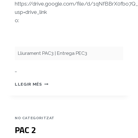
https://drive.google.com/file/d/1qNfBBrX0fbo7
usp=drive_link
o:
Lliurament PAC3 | Entrega PEC3
…
NOELVAZQUEZPAC3
LLEGIR MÉS
VIDEOJOCS2D
NO CATEGORITZAT
PAC 2