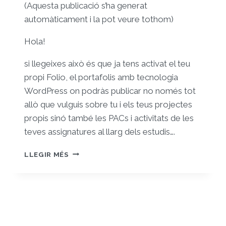
(Aquesta publicació s’ha generat
automàticament i la pot veure tothom)
Hola!
si llegeixes això és que ja tens activat el teu
propi Folio, el portafolis amb tecnologia
WordPress on podràs publicar no només tot
allò que vulguis sobre tu i els teus projectes
propis sinó també les PACs i activitats de les
teves assignatures al llarg dels estudis….
ET
LLEGIR MÉS
DONEM
LA
BENVINGUDA
AL
TEU
FOLIO
PROPI!