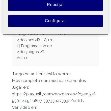
NoelVazquezPAC3
Rebutjar
Videojocs2D
Per
Noel Vázquez Caparrós
22 desembre, 2024
Configurar
Programació de
Públic
videojocs 2D – Aula
1 | Programación de
videojuegos 2D –
Aula 1
Juego de artilleria estilo worms
Muy completo con muchos elementos
Jugar en:
https://play.unity.com/en/games/fd3ed57f-
93fd-4c9f-a8e7-33733ba73332/builds
Ver video en: