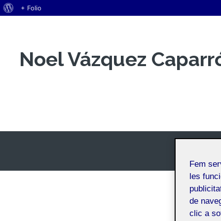
Quant
+ Folio
Vés
al
al
WordPress
contingut
Noel Vázquez Caparr
Espai Personal
Fem ser
les funci
publicit
de naveg
clic a s