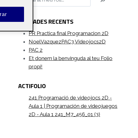
rar
ENTRADES RECENTS
PR Practica final Programacion 2D
NoelVazquezPAC3 Videojocs2D
PAC 2
Et donem la benvinguda al teu Folio
propi!
ACTIFOLIO
241 Programació de videojocs 2D -
Aula 1 | Programación de videojuegos
2D - Aula 1 241_M7_456_01 (3)