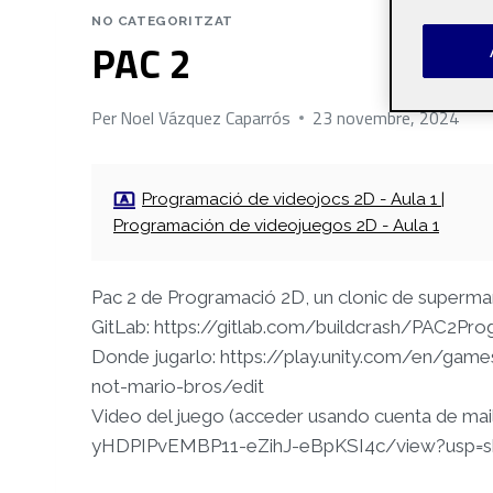
NO CATEGORITZAT
PAC 2
Per
Noel Vázquez Caparrós
23 novembre, 2024
Programació de videojocs 2D - Aula 1 |
Programación de videojuegos 2D - Aula 1
Pac 2 de Programació 2D, un clonic de superma
GitLab: https://gitlab.com/buildcrash/PAC2P
Donde jugarlo: https://play.unity.com/en/ga
not-mario-bros/edit
Video del juego (acceder usando cuenta de mail
yHDPIPvEMBP11-eZihJ-eBpKSI4c/view?usp=sh