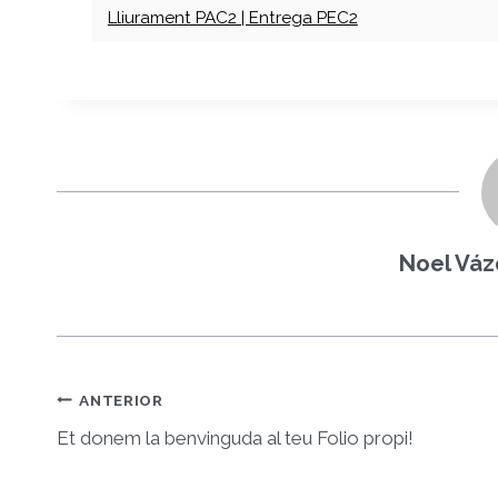
Lliurament PAC2 | Entrega PEC2
o
Noel Váz
Navegació
ANTERIOR
d'entrades
Et donem la benvinguda al teu Folio propi!