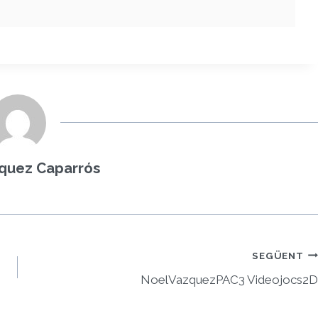
quez Caparrós
SEGÜENT
NoelVazquezPAC3 Videojocs2D