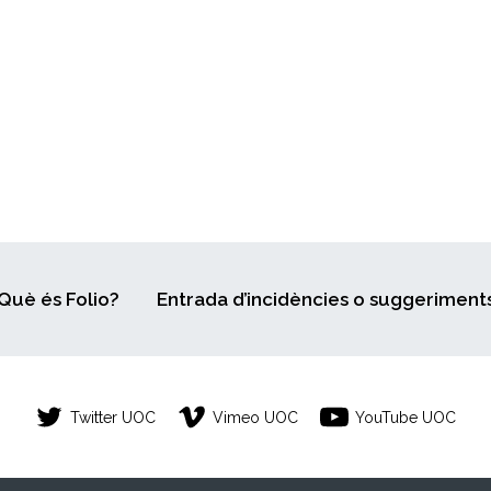
Què és Folio?
Entrada d’incidències o suggeriment
Twitter UOC
Vimeo UOC
YouTube UOC