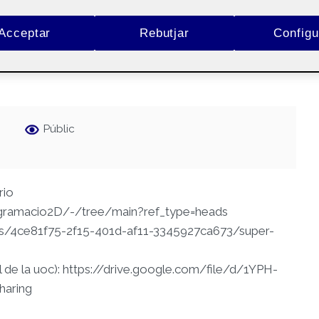
Acceptar
Rebutjar
Configu
Públic
rio
rogramacio2D/-/tree/main?ref_type=heads
mes/4ce81f75-2f15-401d-af11-3345927ca673/super-
 de la uoc): https://drive.google.com/file/d/1YPH-
aring