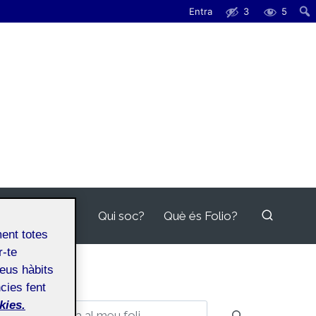
Entra
3
5
Qui soc?
Què és Folio?
ment totes
r-te
teus hàbits
cies fent
kies.
Cerca